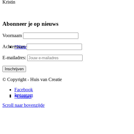
Kristin
Abonneer je op nieuws
Voornaam
Achternaam
*Nieuwsbrief
E-mailadres:
© Copyright - Huis van Creatie
Facebook
Instagram
*Contact
Scroll naar bovenzijde